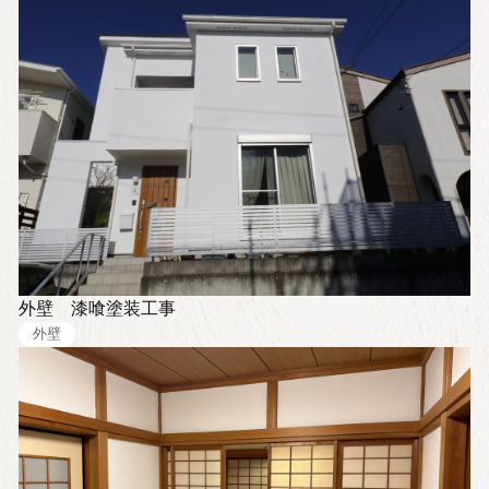
すべて
店舗・オフィス
シャルミクス（樹脂モルタル）
DIY
漆喰
外構
タイル
外壁
ジョリパット
内装
外壁 漆喰塗装工事
外壁
珪藻土