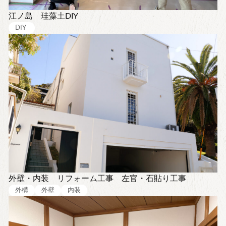
江ノ島 珪藻土DIY
DIY
外壁・内装 リフォーム工事 左官・石貼り工事
外構
外壁
内装