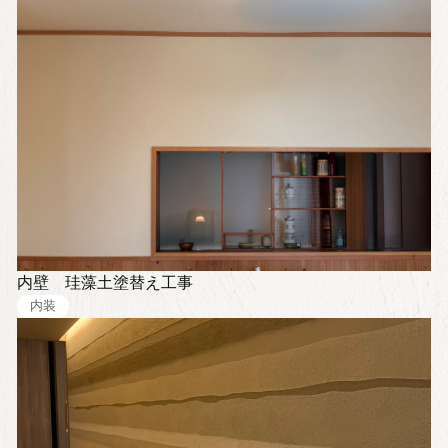
すべて
店舗・オフィス
シャルミクス（樹脂モルタル）
DIY
漆喰
外構
タイル
外壁
ジョリパット
内装
内壁 珪藻土塗替え工事
内装
珪藻土